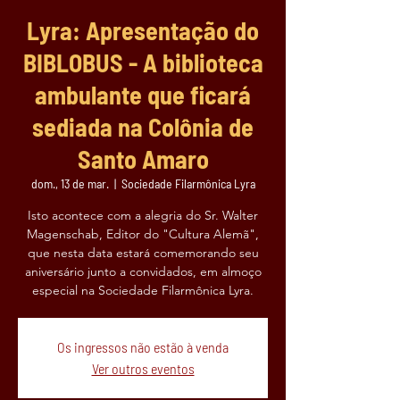
Lyra: Apresentação do
BIBLOBUS - A biblioteca
ambulante que ficará
sediada na Colônia de
Santo Amaro
dom., 13 de mar.
  |  
Sociedade Filarmônica Lyra
Isto acontece com a alegria do Sr. Walter
Magenschab, Editor do "Cultura Alemã",
que nesta data estará comemorando seu
aniversário junto a convidados, em almoço
especial na Sociedade Filarmônica Lyra.
Os ingressos não estão à venda
Ver outros eventos