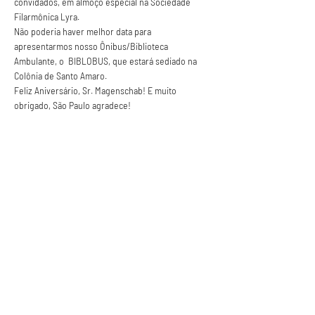
convidados, em almoço especial na Sociedade 
Filarmônica Lyra.
Não poderia haver melhor data para 
apresentarmos nosso Ônibus/Biblioteca 
Ambulante, o  BIBLOBUS, que estará sediado na 
Colônia de Santo Amaro. 
Feliz Aniversário, Sr. Magenschab! E muito 
obrigado, São Paulo agradece! 
Anuncie conosco
Aumente a visibilidade da sua empresa e
anuncie em nosso portal
Clique aqui para anunciar