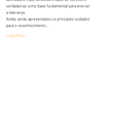
verdadeiras como base fundamental para exercer 
a liderança.
Ainda, serão apresentados os principais cuidados 
para o reconhecimento…
Saiba Mais >
Anuncie conosco
Aumente a visibilidade da sua empresa e
anuncie em nosso portal
Clique aqui para anunciar
Siga nossas redes sociais