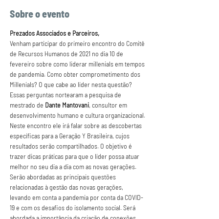
Sobre o evento
Prezados Associados e Parceiros,
Venham participar do primeiro encontro do Comitê 
de Recursos Humanos de 2021 no dia 10 de 
fevereiro sobre como liderar millenials em tempos 
de pandemia.
Como obter comprometimento dos 
Millenials? O que cabe ao líder nesta questão? 
Essas perguntas nortearam a pesquisa de 
mestrado de 
Dante Mantovani
, consultor em 
desenvolvimento humano e cultura organizacional.
Neste encontro ele irá falar sobre as descobertas 
específicas para a Geração Y Brasileira, cujos 
resultados serão compartilhados. O objetivo é 
trazer dicas práticas para que o líder possa atuar 
melhor no seu dia a dia com as novas gerações.
Serão abordadas as principais questões 
relacionadas à gestão das novas gerações, 
levando em conta a pandemia por conta da COVID-
19 e com os desafios do isolamento social. Será 
abordada a importância da criação de conexões 