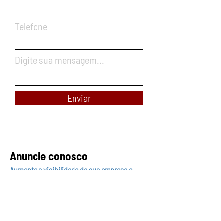
Telefone
Digite sua mensagem...
Enviar
Anuncie conosco
Aumente a visibilidade da sua empresa e
anuncie em nosso portal
Clique aqui para anunciar