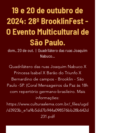
19 e 20 de outubro de
2024: 28º BrooklinFest -
O Evento Multicultural de
São Paulo.
dom., 20 de out.
  |  
Quadrilátero das ruas Joaquim
Nabuco...
Quadrilátero das ruas Joaquim Nabuco X
Princesa Isabel X Barão do Triunfo X
Bernardino de campos - Brooklin - São
Paulo -SP. (Coral Mensageiros da Paz às 18h
com repertório germano-brasileiro. Mais
informações:
https://www.culturaalema.com.br/_files/ugd
/d3923b_e1a9b5dd7b944a098576bb28b642d