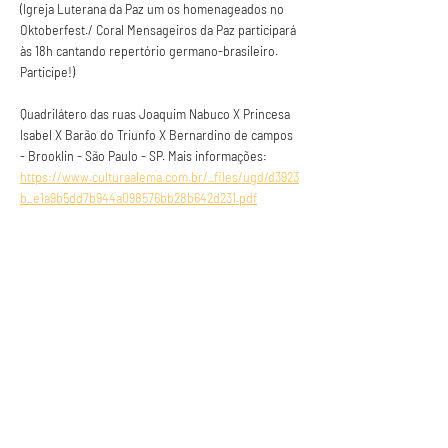
(Igreja Luterana da Paz um os homenageados no 
Oktoberfest./ Coral Mensageiros da Paz participará 
às 18h cantando repertório germano-brasileiro. 
Participe!)
Quadrilátero das ruas Joaquim Nabuco X Princesa 
Isabel X Barão do Triunfo X Bernardino de campos 
- Brooklin - São Paulo - SP. Mais informações: 
https://www.culturaalema.com.br/_files/ugd/d3923
b_e1a9b5dd7b944a098576bb28b642d231.pdf
Anuncie conosco
Aumente a visibilidade da sua empresa e
anuncie em nosso portal
Clique aqui para anunciar