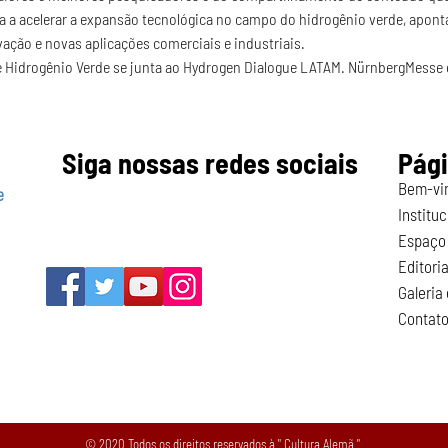
ina a acelerar a expansão tecnológica no campo do hidrogênio verde, apon
vação e novas aplicações comerciais e industriais.
 Hidrogênio Verde se junta ao Hydrogen Dialogue LATAM. NürnbergMesse
Siga nossas redes sociais
Pág
Bem-vi
e
Instituc
Espaço 
Editoria
Galeria
Contat
© 2020 Todos os direitos reservados à " Cultura Alemã "