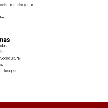
tando o caminho para o 
 e…
inas
ndos
ional
Sociocultural
is
 de Imagens
o