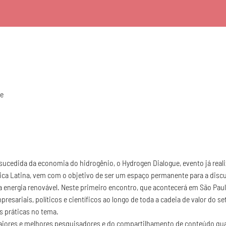
e
ucedida da economia do hidrogênio, o Hydrogen Dialogue, evento já real
ica Latina, vem com o objetivo de ser um espaço permanente para a disc
ara energia renovável. Neste primeiro encontro, que acontecerá em São P
resariais, políticos e científicos ao longo de toda a cadeia de valor do se
s práticas no tema.
aiores e melhores pesquisadores e do compartilhamento de conteúdo qua