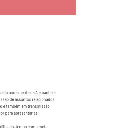
izado anualmente na Alemanha e 
ussão de assuntos relacionados 
aulo e também em transmissão 
tor para apresentar as 
lificado, temos como meta 