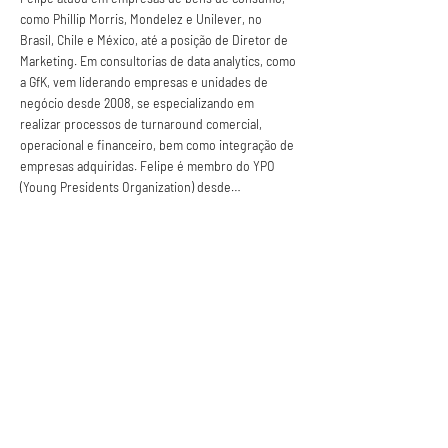
como Phillip Morris, Mondelez e Unilever, no 
Brasil, Chile e México, até a posição de Diretor de 
Marketing. Em consultorias de data analytics, como 
a GfK, vem liderando empresas e unidades de 
negócio desde 2008, se especializando em 
realizar processos de turnaround comercial, 
operacional e financeiro, bem como integração de 
empresas adquiridas. Felipe é membro do YPO 
(Young Presidents Organization) desde…
Saiba Mais >
Anuncie conosco
Aumente a visibilidade da sua empresa e
anuncie em nosso portal
Clique aqui para anunciar