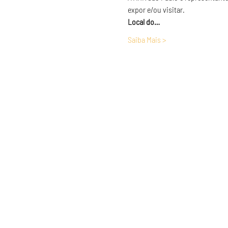
expor e/ou visitar.
Local do…
Saiba Mais >