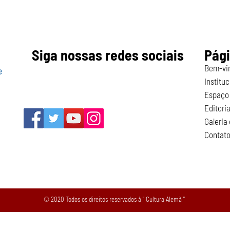
Siga nossas redes sociais
Pág
Bem-vi
e
Instituc
Espaço 
Editoria
Galeria
Contat
© 2020 Todos os direitos reservados à " Cultura Alemã "