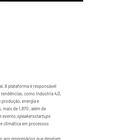
l. A plataforma é responsável 
tendências, como indústria 4.0, 
e produção, energia e 
 mais de 1.870 
, além de 
e evento.
speakers
startups 
de climática em processos 
io aos empresários que desejam 