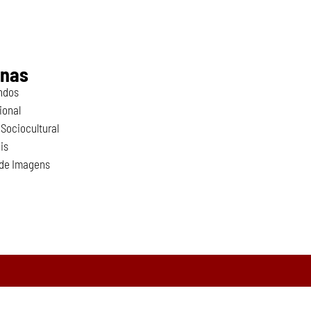
inas
ndos
ional
Sociocultural
is
 de Imagens
o