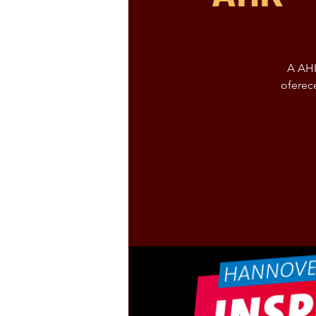
A AHK
oferec