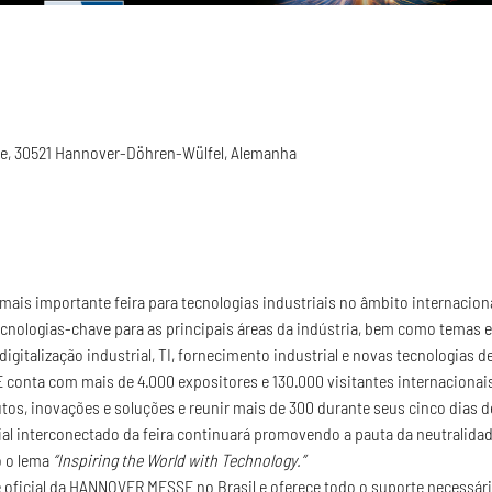
, 30521 Hannover-Döhren-Wülfel, Alemanha
is importante feira para tecnologias industriais no âmbito internaciona
cnologias-chave para as principais áreas da indústria, bem como temas e 
digitalização industrial, TI, fornecimento industrial e novas tecnologias d
nta com mais de 4.000 expositores e 130.000 visitantes internacionais,
tos, inovações e soluções e reunir mais de 300 
durante seus cinco dias d
al interconectado da feira continuará promovendo a pauta da neutralida
 o lema 
“Inspiring the World with Technology.”
e oficial da HANNOVER MESSE no Brasil e oferece todo o suporte necessár