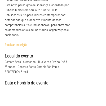
Este novo paradigma de liderança é abordado por 
Rubens Gimael em seu livro "Subtle Skills - 
Habilidades sutis para líderes contemporâneos", 
defendendo que o desenvolvimento dessas 
competências sutis é indispensável para enfrentar 
as demandas atuais de indivíduos, organizações e 
sociedade.
Realizar inscrição
Local do evento
Câmara Brasil Alemanha - Rua Verbo Divino, 1488 - 
3º andar - Chácara Santo AntonioSão Paulo – 
SP04719904 Brasil
Data e horário do evento
Saiba Mais >