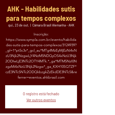
AHK - Habilidades sutis
para tempos complexos
qui., 23 de out.
  |  
Câmara Brasil Alemanha - AHK
Inscrição:
https://www.sympla.com.br/evento/habilida
des-sutis-para-tempos-complexos/3124939?
_gl=1*pt5c3v*_gcl_au*MTg4MzEyMjEzNi4xN
zU3Njk2NzgwLjY4NzM5NDQyOS4xNzU3Njk
2ODIwLjE3NTc2OTY4MTk.*_ga*MTM5NzI0N
zgzMi4xNzU3Njk2Nzgw*_ga_KXH10SQTZF*
czE3NTc5NTc2ODQkbzgkZzEkdDE3NTc5&re
ferrer=eventos.ahkbrasil.com
O registro está fechado
Ver outros eventos