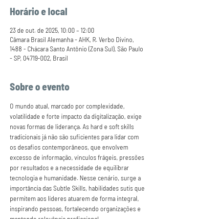
Horário e local
23 de out. de 2025, 10:00 – 12:00
Câmara Brasil Alemanha - AHK, R. Verbo Divino,
1488 - Chácara Santo Antônio (Zona Sul), São Paulo
- SP, 04719-002, Brasil
Sobre o evento
O mundo atual, marcado por complexidade, 
volatilidade e forte impacto da digitalização, exige 
novas formas de liderança. As hard e soft skills 
tradicionais já não são suficientes para lidar com 
os desafios contemporâneos, que envolvem 
excesso de informação, vínculos frágeis, pressões 
por resultados e a necessidade de equilibrar 
tecnologia e humanidade. Nesse cenário, surge a 
importância das Subtle Skills, habilidades sutis que 
permitem aos líderes atuarem de forma integral, 
inspirando pessoas, fortalecendo organizações e 
mantendo relevância profissional.