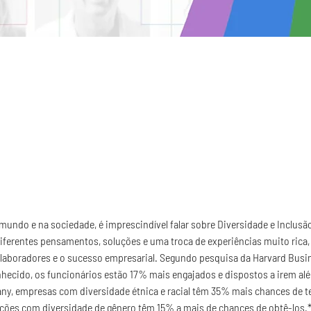
undo e na sociedade, é imprescindível falar sobre Diversidade e Inclus
ferentes pensamentos, soluções e uma troca de experiências muito rica, o
laboradores e o sucesso empresarial. Segundo pesquisa da Harvard Busin
hecido, os funcionários estão 17% mais engajados e dispostos a irem al
y, empresas com diversidade étnica e racial têm 35% mais chances de t
ações com diversidade de gênero têm 15% a mais de chances de obtê-los.