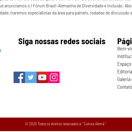
ue anunciamos o I Fórum Brasil-Alemanha de Diversidade e Inclusão. Abor
dade, traremos especialistas da área para painéis, rodadas de discussão 
Siga nossas redes sociais
Pág
Bem-vi
e
Instituc
Espaço 
Editoria
Galeria
Contat
© 2020 Todos os direitos reservados à " Cultura Alemã "