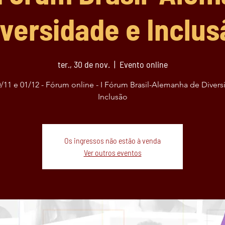
iversidade e Inclus
ter., 30 de nov.
  |  
Evento online
0/11 e 01/12 - Fórum online - I Fórum Brasil-Alemanha de Divers
Inclusão
Os ingressos não estão à venda
Ver outros eventos