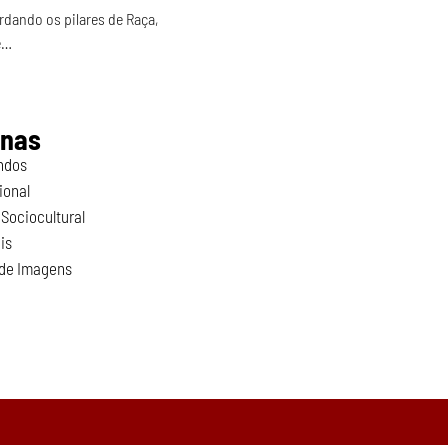
dando os pilares de Raça, 
e…
inas
ndos
ional
Sociocultural
is
 de Imagens
o