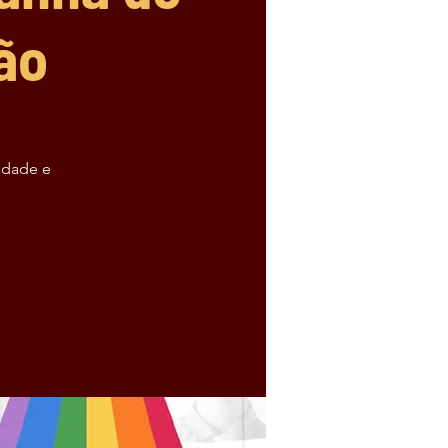
ão
idade e