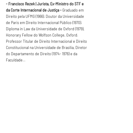
- Francisco Rezek | Jurista, Ex-Ministro do STF e 
da Corte Internacional de Justiça -
 Graduado em 
Direito pela UFMG (1966). Doutor da Universidade 
de Paris em Direito Internacional Público (1970). 
Diploma in Law da Universidade de Oxford (1979), 
Honorary Fellow do Wolfson College, Oxford. 
Professor Titular de Direito Internacional e Direito 
Constitucional na Universidade de Brasília, Diretor 
do Departamento de Direito (1974- 1976) e da 
Faculdade…
Saiba Mais >
Anuncie conosco
Aumente a visibilidade da sua empresa e
anuncie em nosso portal
Clique aqui para anunciar