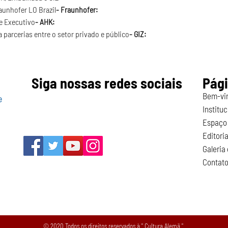
raunhofer LO Brazil
- Fraunhofer:
e Executivo
- AHK:
a parcerias entre o setor privado e público
- GIZ:
Siga nossas redes sociais
Pág
Bem-vi
e
Instituc
Espaço 
Editoria
Galeria
Contat
© 2020 Todos os direitos reservados à " Cultura Alemã "