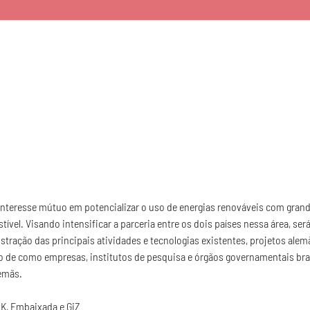
nteresse mútuo em potencializar o uso de energias renováveis com grand
tível. Visando intensificar a parceria entre os dois países nessa área, ser
tração das principais atividades e tecnologias existentes, projetos alemã
 de como empresas, institutos de pesquisa e órgãos governamentais bras
emãs.
HK, Embaixada e GiZ