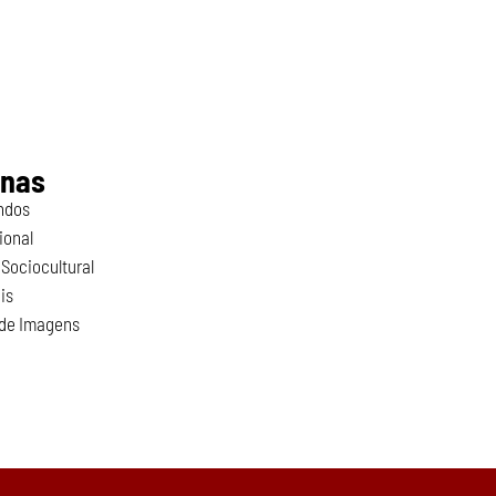
inas
ndos
ional
Sociocultural
is
 de Imagens
o