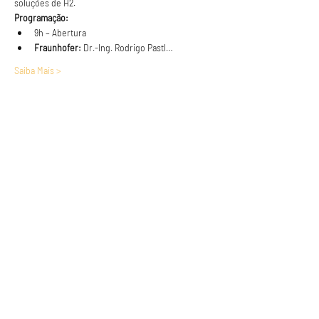
soluções de H2.
Programação:
9h – Abertura
Fraunhofer:
 Dr.-Ing. Rodrigo Pastl…
Saiba Mais >
Anuncie conosco
Aumente a visibilidade da sua empresa e
anuncie em nosso portal
Clique aqui para anunciar
Siga nossas redes sociais