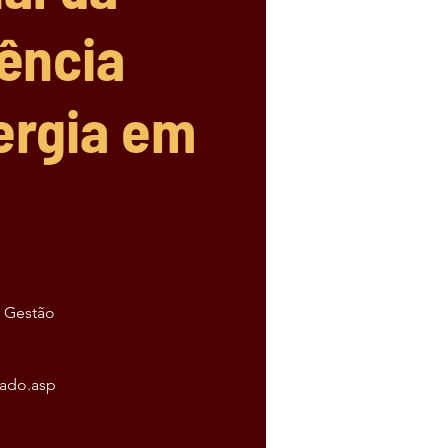
iência
ergia em
e Gestão
hado.asp