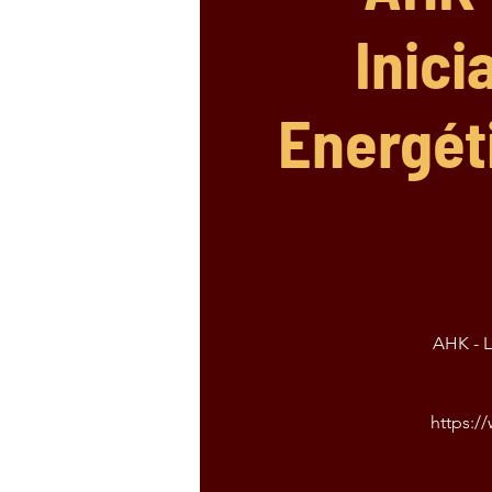
Inici
Energét
AHK - L
https:/