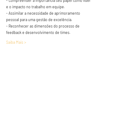
- Compreender a importância seu papel como líder 
e o impacto no trabalho em equipe.
- Assimilar a necessidade de aprimoramento 
pessoal para uma gestão de excelência.
- Reconhecer as dimensões do processo de 
feedback e desenvolvimento de times.
Saiba Mais >
Anuncie conosco
Aumente a visibilidade da sua empresa e
anuncie em nosso portal
Clique aqui para anunciar
Siga nossas redes sociais