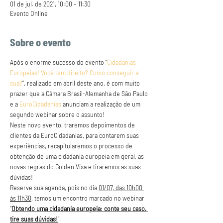
01 de jul. de 2021, 10:00 – 11:30
Evento Online
Sobre o evento
Após o enorme sucesso do evento “
Cidadanias 
Europeias! Você tem direito? Como conseguir a 
sua?
”, realizado em abril deste ano, é com muito 
prazer que a Câmara Brasil-Alemanha de São Paulo 
e a 
EuroCidadanias
 anunciam a realização de um 
segundo webinar sobre o assunto!
Neste novo evento, traremos depoimentos de 
clientes da EuroCidadanias, para contarem suas 
experiências, recapitularemos o processo de 
obtenção de uma cidadania europeia em geral, as 
novas regras do Golden Visa e tiraremos as suas 
dúvidas!
Reserve sua agenda, pois no dia 
01/07, das 10h00 
às 11h30
, temos um encontro marcado no webinar 
“
Obtendo uma cidadania europeia: conte seu caso, 
tire suas dúvidas!
”.