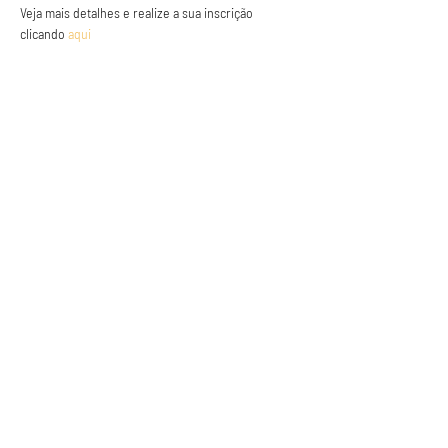
Veja mais detalhes e realize a sua inscrição 
clicando 
aqui
Anuncie conosco
Aumente a visibilidade da sua empresa e
anuncie em nosso portal
Clique aqui para anunciar
Siga nossas redes sociais
Páginas
Bem-vindos