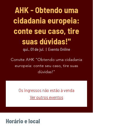
AHK - Obtendo uma
cidadania europeia:
conte seu caso, tire
suas dúvidas!"
qui., 01 de jul.
  |  
Evento Online
Convite AHK "Obtendo uma cidadania
europeia: conte seu caso, tire suas
dúvidas!"
Os ingressos não estão à venda
Ver outros eventos
Horário e local