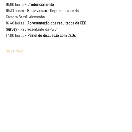
16:00 horas - 
Credenciamento
16:30 horas - 
Boas-vindas
 - Representante da 
Câmara Brasil-Alemanha
16:40 horas - 
Apresentação dos resultados da CEO 
Survey 
- Representante da PwC
17:00 horas - 
Painel de discussão com CEOs
Saiba Mais >
Anuncie conosco
Aumente a visibilidade da sua empresa e
anuncie em nosso portal
Clique aqui para anunciar