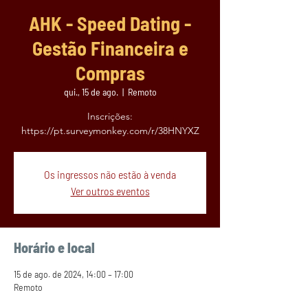
AHK - Speed Dating -
Gestão Financeira e
Compras
qui., 15 de ago.
  |  
Remoto
Inscrições:
https://pt.surveymonkey.com/r/38HNYXZ
Os ingressos não estão à venda
Ver outros eventos
Horário e local
15 de ago. de 2024, 14:00 – 17:00
Remoto