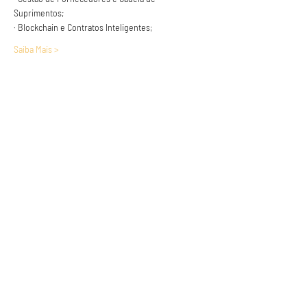
Suprimentos;
· Blockchain e Contratos Inteligentes;
Saiba Mais >
Anuncie conosco
Aumente a visibilidade da sua empresa e
anuncie em nosso portal
Clique aqui para anunciar
Siga nossas redes sociais
Páginas