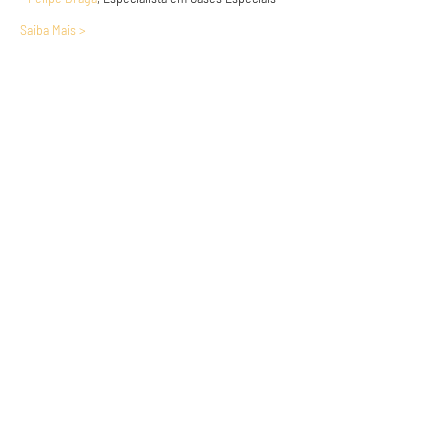
Saiba Mais >
Anuncie conosco
Aumente a visibilidade da sua empresa e
anuncie em nosso portal
Clique aqui para anunciar
Siga nossas redes sociais
Páginas
Bem-vindos