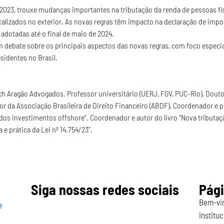
0/2023, trouxe mudanças importantes na tributação da renda de pessoas fís
calizados no exterior. As novas regras têm impacto na declaração de imp
dotadas até o final de maio de 2024.
debate sobre os principais aspectos das novas regras, com foco especia
sidentes no Brasil.
 Aragão Advogados. Professor universitário (UERJ, FGV, PUC-Rio). Doutor
or da Associação Brasileira de Direito Financeiro (ABDF). Coordenador e p
 dos investimentos offshore”. Coordenador e autor do livro “Nova tributa
e prática da Lei nº 14.754/23”.
Siga nossas redes sociais
Pág
Bem-vi
e
Instituc