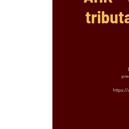
tribut
pre
https: