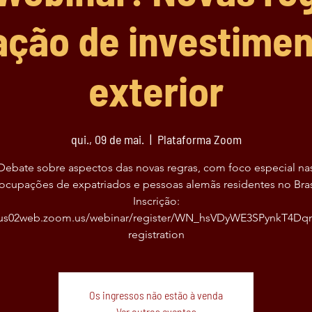
ação de investime
exterior
qui., 09 de mai.
  |  
Plataforma Zoom
Debate sobre aspectos das novas regras, com foco especial na
ocupações de expatriados e pessoas alemãs residentes no Brasi
Inscrição:
//us02web.zoom.us/webinar/register/WN_hsVDyWE3SPynkT4Dq
registration
Os ingressos não estão à venda
Ver outros eventos