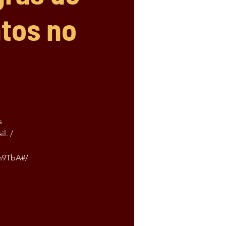
ntos no
s
l. /
n9TbA#/