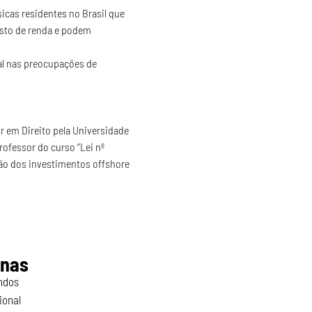
icas residentes no Brasil que 
osto de renda e podem 
l nas preocupações de 
 em Direito pela Universidade 
rofessor do curso “Lei nº 
ção dos investimentos offshore 
inas
ndos
ional