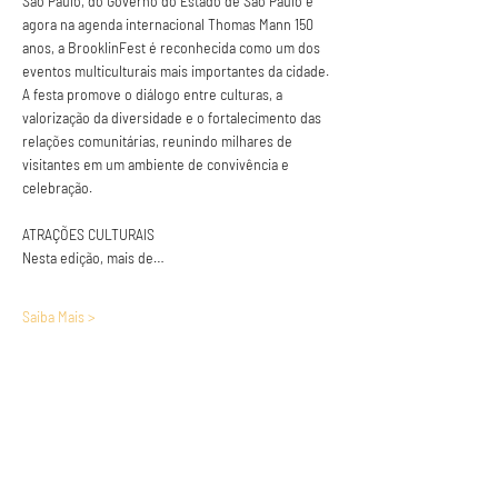
São Paulo, do Governo do Estado de São Paulo e 
agora na agenda internacional Thomas Mann 150 
anos, a BrooklinFest é reconhecida como um dos 
eventos multiculturais mais importantes da cidade. 
A festa promove o diálogo entre culturas, a 
valorização da diversidade e o fortalecimento das 
relações comunitárias, reunindo milhares de 
visitantes em um ambiente de convivência e 
celebração.
ATRAÇÕES CULTURAIS
Nesta edição, mais de…
Saiba Mais >
Anuncie conosco