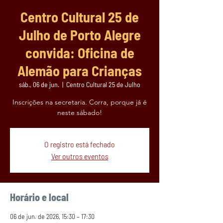
Centro Cultural 25 de
Julho de Porto Alegre
convida: Oficina de
Alemão para Crianças
sáb., 06 de jun.
  |  
Centro Cultural 25 de Julho
Inscrições na secretaria. Corra, porque já é
neste sábado!
O registro está fechado
Ver outros eventos
Horário e local
06 de jun. de 2026, 15:30 – 17:30