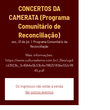
CONCERTOS DA
CAMERATA (Programa
Comunitário de
Reconciliação)
sex., 01 de jul.
  |  
Programa Comunitário da
Reconciliação
Mais informações:
https://www.culturaalema.com.br/_files/ugd
/d3923b_3c4064e0b53b4e788251836e552c98
45.pdf
Os ingressos não estão à venda
Ver outros eventos