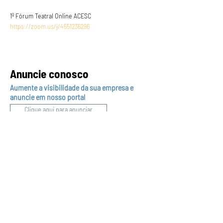
1º Fórum Teatral Online ACESC
https://zoom.us/j/4551236296
Anuncie conosco
Aumente a visibilidade da sua empresa e
anuncie em nosso portal
Clique aqui para anunciar
Siga nossas redes sociais
Páginas