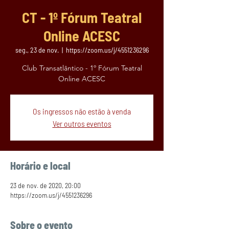
CT - 1º Fórum Teatral
Online ACESC
seg., 23 de nov.
  |  
https://zoom.us/j/4551236296
Club Transatlântico - 1º Fórum Teatral
Os ingressos não estão à venda
Ver outros eventos
Horário e local
23 de nov. de 2020, 20:00
https://zoom.us/j/4551236296
Sobre o evento