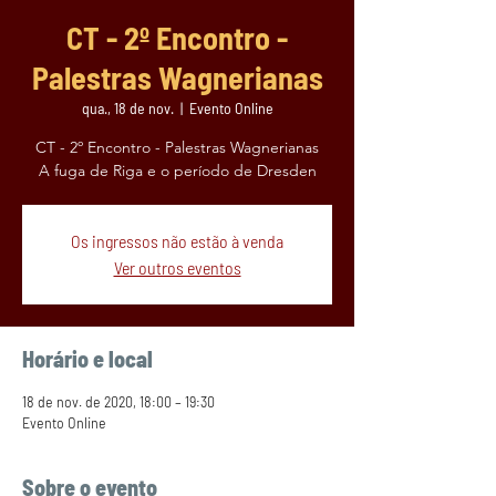
CT - 2º Encontro -
Palestras Wagnerianas
qua., 18 de nov.
  |  
Evento Online
CT - 2º Encontro - Palestras Wagnerianas
A fuga de Riga e o período de Dresden
Os ingressos não estão à venda
Ver outros eventos
Horário e local
18 de nov. de 2020, 18:00 – 19:30
Evento Online
Sobre o evento