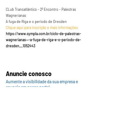
CLub Transatlântico - 2º Encontro - Palestras 
Wagnerianas
A fuga de Riga e o período de Dresden
Clique aqui para inscrição e mais informações 
https://www.sympla.com.br/ciclo-de-palestras-
wagnerianas---a-fuga-de-riga-e-o-periodo-de-
dresden__1052443
Anuncie conosco
Aumente a visibilidade da sua empresa e
anuncie em nosso portal
Clique aqui para anunciar
Siga nossas redes sociais