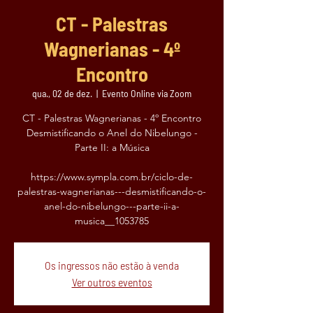
CT - Palestras
Wagnerianas - 4º
Encontro
qua., 02 de dez.
  |  
Evento Online via Zoom
CT - Palestras Wagnerianas - 4º Encontro
Desmistificando o Anel do Nibelungo -
Parte II: a Música
https://www.sympla.com.br/ciclo-de-
palestras-wagnerianas---desmistificando-o-
anel-do-nibelungo---parte-ii-a-
Os ingressos não estão à venda
Ver outros eventos