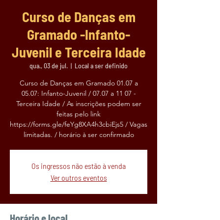
Curso de Danças em
Gramado -Infanto-
Juvenil e Terceira Idade
qua., 03 de jul.
  |  
Local a ser definido
Curso de Danças em Gramado 01.07 a
05.07: Infanto-Juvenil / 07.07 a 11 07 -
Terceira Idade / As inscrições podem ser
feitas pelo link
https://forms.gle/feYg8XA4h3cbiEjs5 / Vagas
limitadas. / horário à ser confirmado
Os ingressos não estão à venda
Ver outros eventos
Horário e local