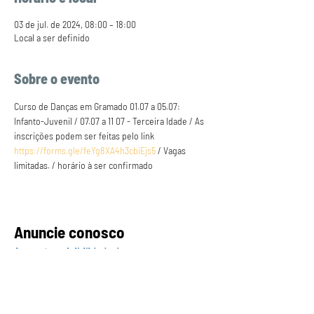
03 de jul. de 2024, 08:00 – 18:00
Local a ser definido
Sobre o evento
Curso de Danças em Gramado 01.07 a 05.07: 
Infanto-Juvenil / 07.07 a 11 07 - Terceira Idade / As 
inscrições podem ser feitas pelo link 
https://forms.gle/feYg8XA4h3cbiEjs5
 / Vagas 
limitadas. / horário à ser confirmado
Anuncie conosco
Aumente a visibilidade da sua empresa e
anuncie em nosso portal
Clique aqui para anunciar