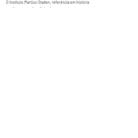
O Instituto Martius-Staden, referência em história 
e cultura teuto-brasileira, lança em 
Saiba Mais >
Anuncie conosco
Aumente a visibilidade da sua empresa e
anuncie em nosso portal
Clique aqui para anunciar
Siga nossas redes sociais