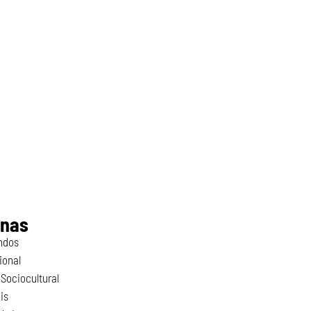
inas
ndos
ional
Sociocultural
is