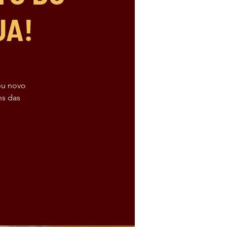
UA!
eu novo
ns das