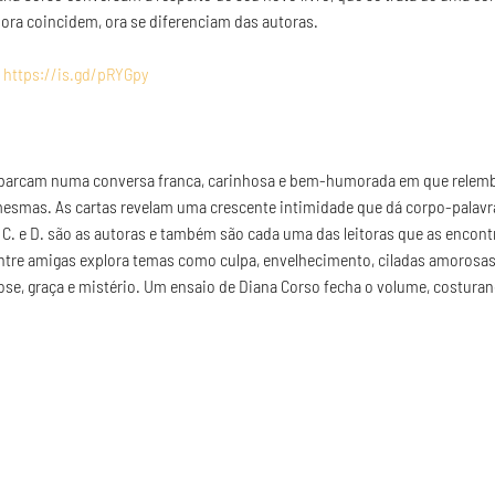
ora coincidem, ora se diferenciam das autoras.

 
https://is.gd/pRYGpy
mbarcam numa conversa franca, carinhosa e bem-humorada em que relemb
mesmas. As cartas revelam uma crescente intimidade que dá corpo-palavra
 C. e D. são as autoras e também são cada uma das leitoras que as encont
a entre amigas explora temas como culpa, envelhecimento, ciladas amorosa
se, graça e mistério. Um ensaio de Diana Corso fecha o volume, costura