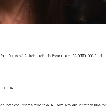
. 24 de Outubro, 112 - Independência, Porto Alegre - RS, 90510-000, Brasil
PRE TUA!

ana Corso conversam a respeito de seu novo livro, que se trata de uma cor