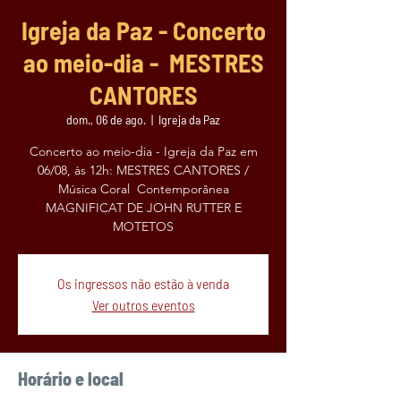
Igreja da Paz - Concerto
ao meio-dia - MESTRES
CANTORES
dom., 06 de ago.
  |  
Igreja da Paz
Concerto ao meio-dia - Igreja da Paz em
06/08, às 12h: MESTRES CANTORES /
Música Coral Contemporânea
MAGNIFICAT DE JOHN RUTTER E
MOTETOS
Os ingressos não estão à venda
Ver outros eventos
Horário e local