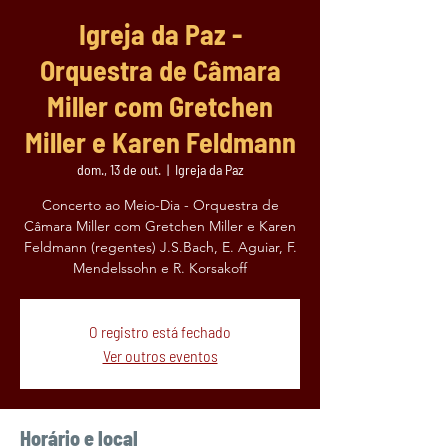
Igreja da Paz -
Orquestra de Câmara
Miller com Gretchen
Miller e Karen Feldmann
dom., 13 de out.
  |  
Igreja da Paz
Concerto ao Meio-Dia - Orquestra de
Câmara Miller com Gretchen Miller e Karen
Feldmann (regentes) J.S.Bach, E. Aguiar, F.
Mendelssohn e R. Korsakoff
O registro está fechado
Ver outros eventos
Horário e local