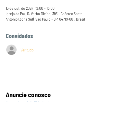
13 de out. de 2024, 12:00 – 13:00
Igreja da Paz, R. Verbo Divino, 393 - Chácara Santo
Antônio (Zona Sul), São Paulo - SP, 04719-001, Brasil
Convidados
Ver tudo
Anuncie conosco
Aumente a visibilidade da sua empresa e
anuncie em nosso portal
Clique aqui para anunciar