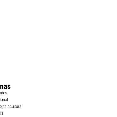
inas
ndos
ional
Sociocultural
is