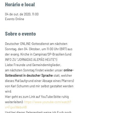
Horário e local
04 de out. de 2020, 11:00
Evento Online
Sobre o evento
Deutscher ONLINE-Gottesdienst am nächsten 
Sonntag, den 04. Oktober, um 11:00 Uhr (BRT) aus 
der evang. Kirche in Campinas/SP-Brasilien (und 
INFO ZU "JORNADAS ALEMÃS HEUTE"!)
Liebe Freunde und Gemeindemitglieder,
am nächsten Sonntag findet wieder unser 
online-
Gottesdienst in deutscher Sprache
 statt, welcher 
dieses Mal (aufgrund einer Absage eines Pfarrers) 
von Karl Schumm und mir selbst gestaltet werden 
wird.
Hier geht es zum Link auf YouTube (bitte ruhig 
weiterleiten): 
https://www.youtube.com/watch?
v=FqxxiWebvH8
Und bei dieser Gelegenheit weise ich Euch noch 