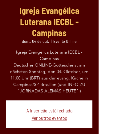
Igreja Evangélica
Luterana IECBL -
Campinas
dom., 04 de out.
  |  
Evento Online
Igreja Evangélica Luterana IECBL -
Campinas
Deutscher ONLINE-Gottesdienst am
nächsten Sonntag, den 04. Oktober, um
11:00 Uhr (BRT) aus der evang. Kirche in
Campinas/SP-Brasilien (und INFO ZU
"JORNADAS ALEMÃS HEUTE"!)
A inscrição está fechada
Ver outros eventos