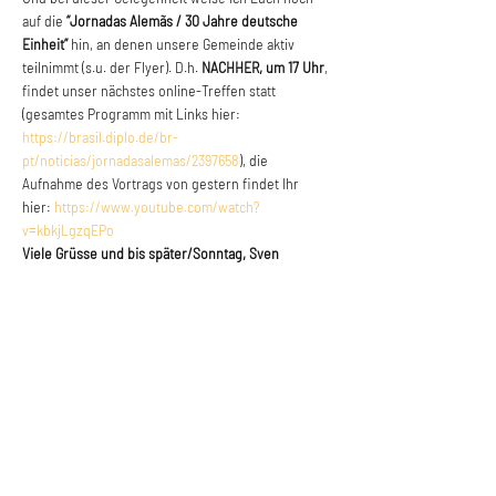
auf die 
“Jornadas Alemãs / 30 Jahre deutsche 
Einheit”
 hin, an denen unsere Gemeinde aktiv 
teilnimmt (s.u. der Flyer). D.h. 
NACHHER, um 17 Uhr
, 
findet unser nächstes online-Treffen statt 
(gesamtes Programm mit Links hier: 
https://brasil.diplo.de/br-
pt/noticias/jornadasalemas/2397658
), die 
Aufnahme des Vortrags von gestern findet Ihr 
hier: 
https://www.youtube.com/watch?
v=kbkjLgzqEPo
Viele Grüsse und bis später/Sonntag, Sven
Saiba Mais >
Anuncie conosco
Aumente a visibilidade da sua empresa e
anuncie em nosso portal
Clique aqui para anunciar