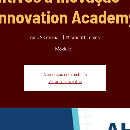
Innovation Academ
qui., 28 de mai.
  |  
Microsoft Teams
Módulo 1
A inscrição está fechada
Ver outros eventos