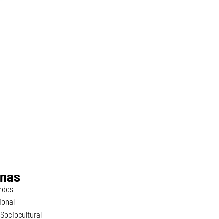
inas
ndos
ional
Sociocultural