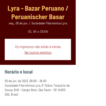
Lyra - Bazar Peruano /
Peruanischer Basar
seg., 05 de jun.
  |  
Sociedade Filarmônica Lyra
03, 04 e 05/06
Os ingressos não estão à venda
Ver outros eventos
Horário e local
05 de jun. de 2023, 09:00 – 18:00
Sociedade Filarmônica Lyra, R. Otávio Tarquínio de
Sousa, 848 - Campo Belo, São Paulo - SP, 04613-
002, Brasil