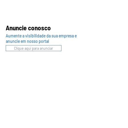
Anuncie conosco
Aumente a visibilidade da sua empresa e
anuncie em nosso portal
Clique aqui para anunciar
Siga nossas redes sociais
Páginas
Bem-vindos
Institucional