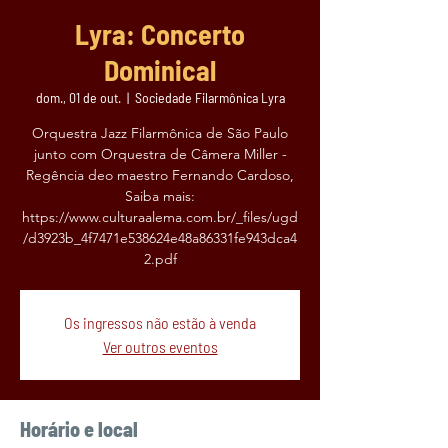
Lyra: Concerto
Dominical
dom., 01 de out.
  |  
Sociedade Filarmônica Lyra
Orquestra Jazz Filarmônica de São Paulo
junto com Orquestra de Câmera Miller -
Regência deo maestro Fernando Cardoso,
Saiba mais:
https://www.culturaalema.com.br/_files/ugd
/d3923b_4f7471e538624e48a86331fe943dca4
Os ingressos não estão à venda
Ver outros eventos
Horário e local