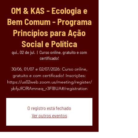
OM & KAS - Ecologia e
Bem Comum - Programa
Princípios para Ação
Social e Política
qui., 02 de jul.
  |  
Curso online, gratuito e com
certificado!
30/06, 01/07 e 02/07/2026: Curso online,
gratuito e com certificado! Inscrições:
https://us02web.zoom.us/meeting/register/
ybfyJfCfRAmneq_r3FlBUA#/registration
O registro está fechado
Ver outros eventos