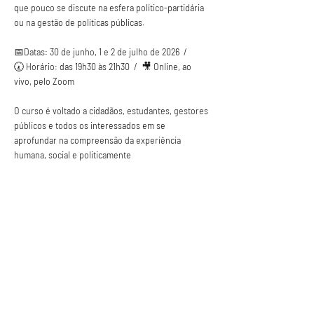
que pouco se discute na esfera político-partidária 
ou na gestão de políticas públicas.
📅Datas: 30 de junho, 1 e 2 de julho de 2026  /  
🕢 Horário: das 19h30 às 21h30  /  🎥 Online, ao 
vivo, pelo Zoom
O curso é voltado a cidadãos, estudantes, gestores 
públicos e todos os interessados em se 
aprofundar na compreensão da experiência 
humana, social e politicamente
Saiba Mais >
Anuncie conosco
Aumente a visibilidade da sua empresa e
anuncie em nosso portal
Clique aqui para anunciar