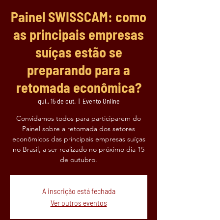
Painel SWISSCAM: como
as principais empresas
suíças estão se
preparando para a
retomada econômica?
qui., 15 de out.
  |  
Evento Online
Convidamos todos para participarem do
Painel sobre a retomada dos setores
econômicos das principais empresas suíças
no Brasil, a ser realizado no próximo dia 15
de outubro.
A inscrição está fechada
Ver outros eventos