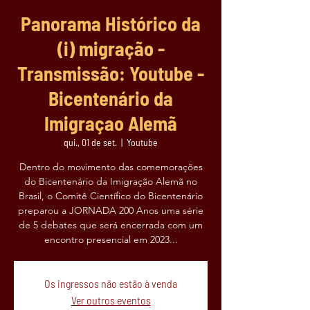
Panorama Histórico da
(i) migração -
Transmissão: Youtube -
Bicentenário da
Imigraçao Alemã
qui., 01 de set.
  |  
Youtube
Dentro do movimento das comemorações
do Bicentenário da Imigração Alemã no
Brasil, o Comitê Científico do Bicentenário
preparou a JORNADA 200 Anos uma série
de 5 debates que será encerrada com um
encontro presencial em 2023...
Os ingressos não estão à venda
Ver outros eventos