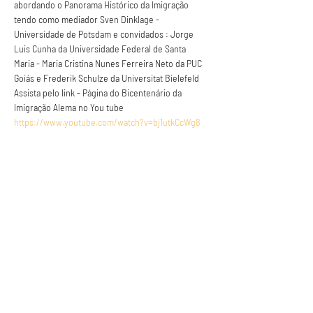
abordando o Panorama Histórico da Imigração 
tendo como mediador Sven Dinklage - 
Universidade de Potsdam e convidados : Jorge 
Luis Cunha da Universidade Federal de Santa 
Maria - Maria Cristina Nunes Ferreira Neto da PUC 
Goiás e Frederik Schulze da Universitat Bielefeld
Assista pelo link - Página do Bicentenário da 
Imigração Alema no You tube
https://www.youtube.com/watch?v=bj1utkCcWg8
Anuncie conosco
Aumente a visibilidade da sua empresa e
anuncie em nosso portal
Clique aqui para anunciar
Siga nossas redes sociais