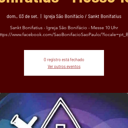
dom., 03 de set.
  |  
Igreja São Bonifácio / Sankt Bonifatius
Sankt Bonifatius - Igreja São Bonifácio - Messe 10 Uhr
ttps://www.facebook.com/SaoBonifacioSaoPaulo/?locale=pt_
O registro está fechado
Ver outros eventos