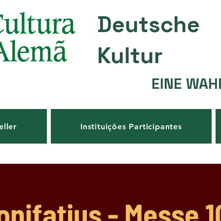
Deutsche
Kultur
EINE WAH
eller
Instituições Participantes
onifatius - Messe 1