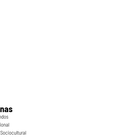
inas
ndos
ional
Sociocultural