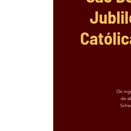
Jubli
Católi
Os ingr
de a
Scher