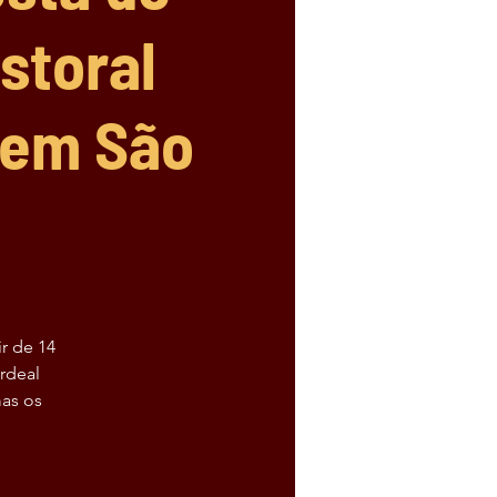
storal
 em São
ir de 14
rdeal
mas os