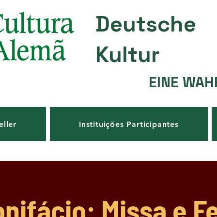
Deutsche
Kultur
EINE WAH
eller
Instituições Participantes
nifácio: Missa e F