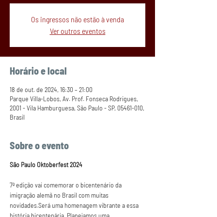
Os ingressos não estão à venda
Ver outros eventos
Horário e local
18 de out. de 2024, 16:30 – 21:00
Parque Villa-Lobos, Av. Prof. Fonseca Rodrigues,
2001 - Vila Hamburguesa, São Paulo - SP, 05461-010,
Brasil
Sobre o evento
São Paulo Oktoberfest 2024
7ª edição vai comemorar o bicentenário da 
imigração alemã no Brasil com muitas 
novidades.Será uma homenagem vibrante a essa 
história bicentenária. Planejamos uma 