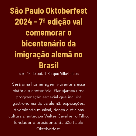
São Paulo Oktoberfest
2024 - 7ª edição vai
comemorar o
bicentenário da
imigração alemã no
Brasil
sex., 18 de out.
  |  
Parque Villa-Lobos
Será uma homenagem vibrante a essa
história bicentenária. Planejamos uma
programação especial que incluirá
gastronomia típica alemã, exposições,
diversidade musical, dança e oficinas
culturais, antecipa Walter Cavalheiro Filho,
fundador e presidente da São Paulo
Oktoberfest.