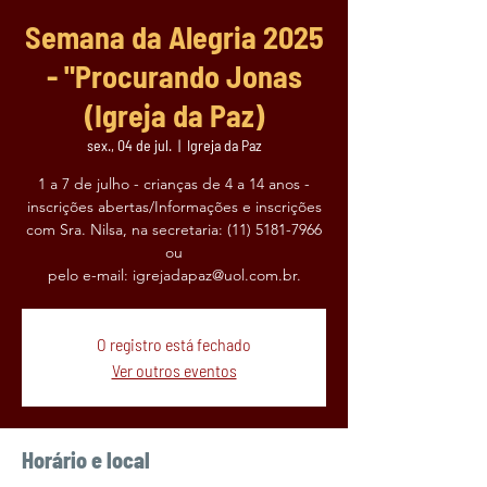
Semana da Alegria 2025
- "Procurando Jonas
(Igreja da Paz)
sex., 04 de jul.
  |  
Igreja da Paz
1 a 7 de julho - crianças de 4 a 14 anos -
inscrições abertas/Informações e inscrições
com Sra. Nilsa, na secretaria: (11) 5181-7966
ou
O registro está fechado
Ver outros eventos
Horário e local