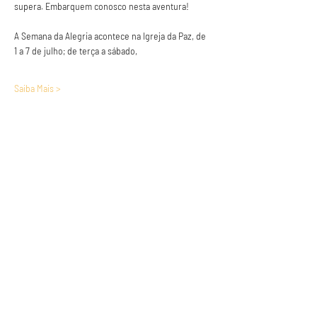
supera. Embarquem conosco nesta aventura!
A Semana da Alegria acontece na Igreja da Paz, de 
1 a 7 de julho; de terça a sábado,
Saiba Mais >
Anuncie conosco
Aumente a visibilidade da sua empresa e
anuncie em nosso portal
Clique aqui para anunciar
Siga nossas redes sociais