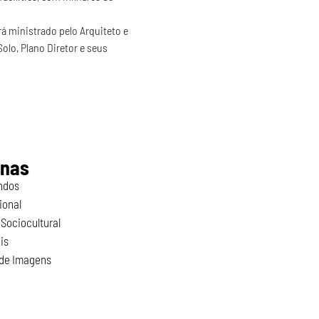
á ministrado pelo Arquiteto e 
olo, Plano Diretor e seus 
inas
ndos
ional
Sociocultural
is
 de Imagens
o