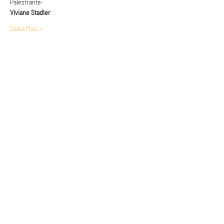
Palestrante:
Viviane Stadler
Saiba Mais >
Anuncie conosco
Aumente a visibilidade da sua empresa e
anuncie em nosso portal
Clique aqui para anunciar
Siga nossas redes sociais
Páginas