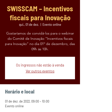
SWISSCAM – Incentivos
fiscais para Inovação
qui., 01 de dez.
  |  
Evento online
Gostaríamos de convidá-los para o webinar
do Comitê de Inovação “Incentivos fiscais
para Inovação” no dia 01º de dezembro, das
09h às 10h.
Os ingressos não estão à venda
Ver outros eventos
Horário e local
01 de dez. de 2022, 09:00 – 10:00
Evento online