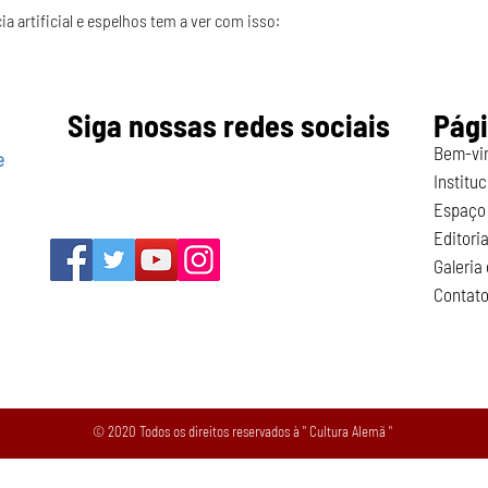
ia artificial e espelhos tem a ver com isso:
Siga nossas redes sociais
Pág
Bem-vi
e
Instituc
Espaço 
Editoria
Galeria
Contat
© 2020 Todos os direitos reservados à " Cultura Alemã "