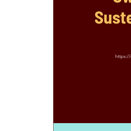
Suste
https: