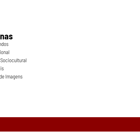
inas
ndos
ional
Sociocultural
is
 de Imagens
o