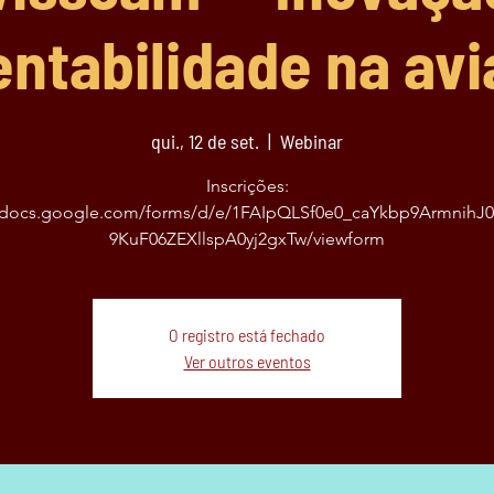
ntabilidade na av
qui., 12 de set.
  |  
Webinar
Inscrições:
//docs.google.com/forms/d/e/1FAIpQLSf0e0_caYkbp9ArmnihJ
9KuF06ZEXllspA0yj2gxTw/viewform
O registro está fechado
Ver outros eventos