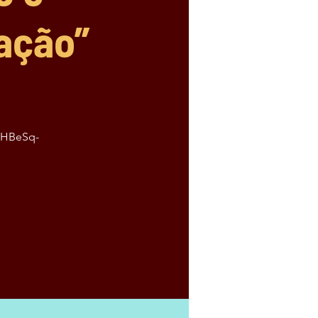
iação”
0HBeSq-