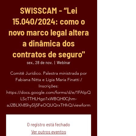
SWISSCAM - “Lei
15.040/2024: como o
novo marco legal altera
a dinâmica dos
contratos de seguro"
sex., 28 de nov.
  |  
Webinar
Comitê Jurídico. Palestra ministrada por
Fabiana Nitta e Ligia Maria Finatti /
Inscrições:
https://docs.google.com/forms/d/e/1FAIpQ
LScTTHLHgzi1xWBQH0Cjhm-
aJ2BLXh85hySlj5FeOQUQrxTHhQ/viewform
O registro está fechado
Ver outros eventos