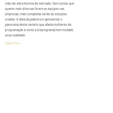
mão-de-obra técnica de mercado. Sem contar que 
quanto mais diversas forem as equipes nas 
empresas, mais completas serão as soluções 
criadas. A ideia da palestra é apresentar o 
panorama deste cenário que afasta mulheres da 
programação e como a {reprograma} tem mudado 
essa realidade.
Saiba Mais >
Anuncie conosco
Aumente a visibilidade da sua empresa e
anuncie em nosso portal
Clique aqui para anunciar
Siga nossas redes sociais