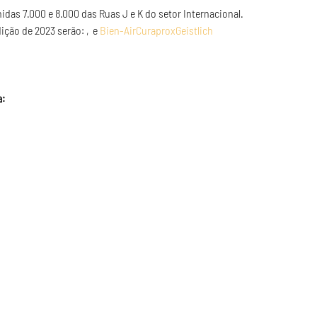
idas 7.000 e 8.000 das Ruas J e K do setor Internacional.
ição de 2023 serão: 
, 
 e 
Bien-Air
Curaprox
Geistlich
: