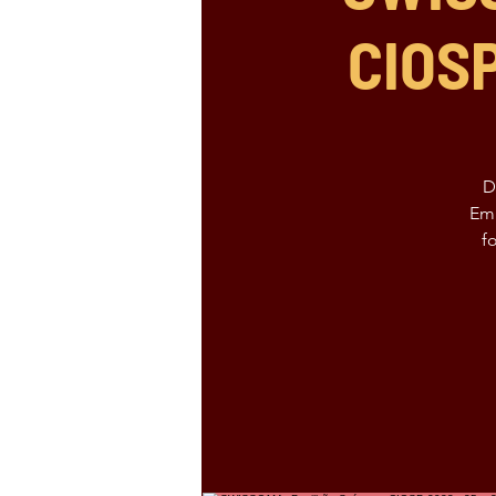
CIOSP
D
Em 
f