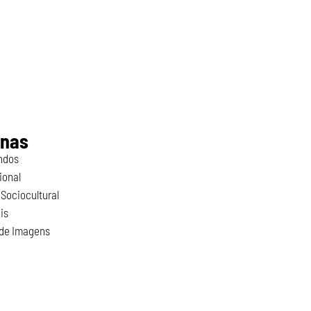
inas
ndos
ional
Sociocultural
is
 de Imagens
o