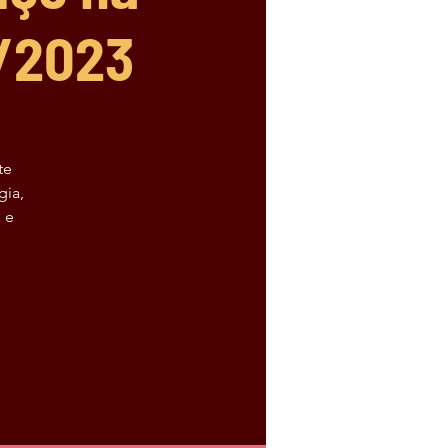
1/2023
te
gia,
 e