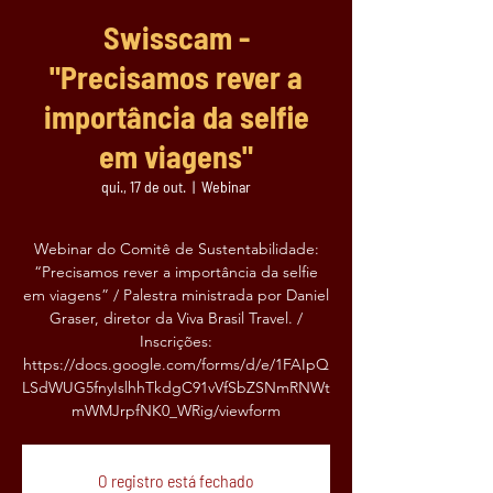
Swisscam -
"Precisamos rever a
importância da selfie
em viagens"
qui., 17 de out.
  |  
Webinar
Webinar do Comitê de Sustentabilidade:
“Precisamos rever a importância da selfie
em viagens” / Palestra ministrada por Daniel
Graser, diretor da Viva Brasil Travel. /
Inscrições:
https://docs.google.com/forms/d/e/1FAIpQ
LSdWUG5fnyIslhhTkdgC91vVfSbZSNmRNWt
mWMJrpfNK0_WRig/viewform
O registro está fechado