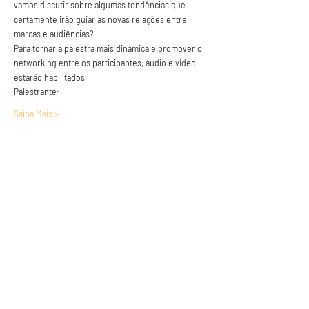
vamos discutir sobre algumas tendências que 
certamente irão guiar as novas relações entre 
marcas e audiências?
Para tornar a palestra mais dinâmica e promover o 
networking entre os participantes, áudio e vídeo 
estarão habilitados.
Palestrante:
Saiba Mais >
Anuncie conosco
Aumente a visibilidade da sua empresa e
anuncie em nosso portal
Clique aqui para anunciar
Siga nossas redes sociais